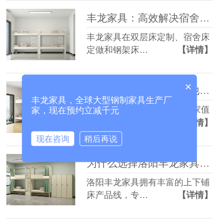
丰龙家具：高效解决宿舍床需求的关键
丰龙家具在双层床定制、宿舍床
定做和钢架床…
【详情】
×
选择丰龙上下铺还是其他厂家？深入对比解析
丰龙家具，全球大型钢制家具生产厂
丰龙上下铺双人床的生产厂家值
家，现在预约立减千元
得信赖，本文…
【详情】
现在咨询
稍后再说
为什么选择洛阳丰龙家具的上下铺床？
洛阳丰龙家具拥有丰富的上下铺
床产品线，专…
【详情】