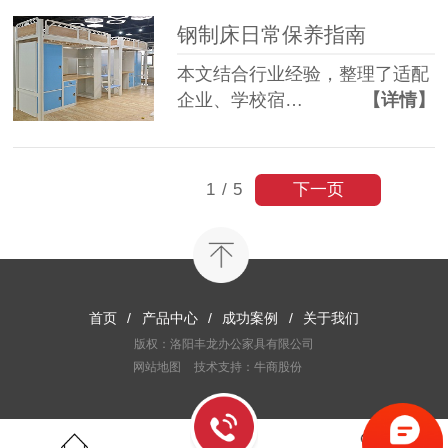
钢制床日常保养指南
本文结合行业经验，整理了适配
企业、学校宿…
【详情】
下一页
1
/
5
首页
/
产品中心
/
成功案例
/
关于我们
版权：洛阳丰龙办公家具有限公司
网站地图
技术支持：牛商股份