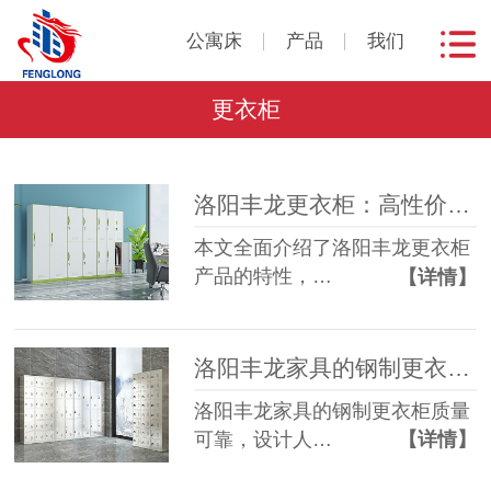
公寓床
产品
我们
更衣柜
洛阳丰龙更衣柜：高性价比的完美选择
本文全面介绍了洛阳丰龙更衣柜
产品的特性，…
【详情】
洛阳丰龙家具的钢制更衣柜好在哪里？
洛阳丰龙家具的钢制更衣柜质量
可靠，设计人…
【详情】