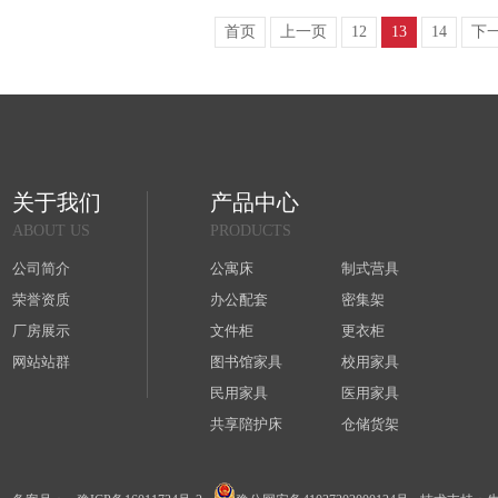
首页
上一页
12
13
14
下
关于我们
产品中心
ABOUT US
PRODUCTS
公司简介
公寓床
制式营具
荣誉资质
办公配套
密集架
厂房展示
文件柜
更衣柜
网站站群
图书馆家具
校用家具
民用家具
医用家具
共享陪护床
仓储货架