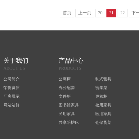
首页
上一页
20
21
22
下
关于我们
产品中心
ABOUT US
PRODUCTS
公司简介
公寓床
制式营具
荣誉资质
办公配套
密集架
厂房展示
文件柜
更衣柜
网站站群
图书馆家具
校用家具
民用家具
医用家具
共享陪护床
仓储货架