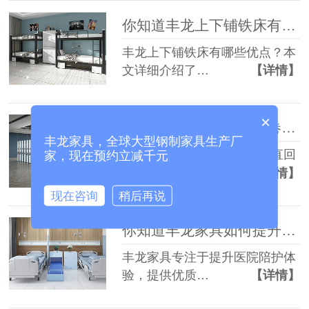
你知道丰龙上下铺铁床有哪些优势吗？
丰龙上下铺铁床有哪些优点？本
文详细介绍了…
【详情】
×
为什么选择丰龙智能案卷柜和垂直回转柜？
丰龙家具，全球大型钢制家具生产厂
丰龙提供的智能案卷柜和垂直回
家，现在预约立减千元
转柜，满足了…
【详情】
现在咨询
稍后再说
你知道丰龙家具如何提升陪护体验吗？
丰龙家具专注于提升医院陪护体
验，提供优质…
【详情】