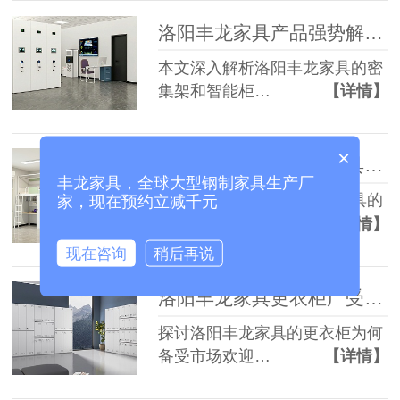
洛阳丰龙家具产品强势解析：密集架VS智能柜
本文深入解析洛阳丰龙家具的密
集架和智能柜…
【详情】
×
为什么选择洛阳丰龙家具的上床下桌？
丰龙家具，全球大型钢制家具生产厂
想要了解为什么洛阳丰龙家具的
家，现在预约立减千元
上床下桌如此…
【详情】
现在咨询
稍后再说
洛阳丰龙家具更衣柜广受客户认可的几大优势
探讨洛阳丰龙家具的更衣柜为何
备受市场欢迎…
【详情】