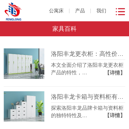
公寓床
产品
我们
家具百科
洛阳丰龙更衣柜：高性价比的完美选择
本文全面介绍了洛阳丰龙更衣柜
产品的特性，…
【详情】
洛阳丰龙卡箱与资料柜有何独特之处?
探索洛阳丰龙品牌卡箱与资料柜
的独特特性及…
【详情】