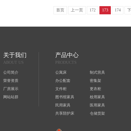
首页
上一页
172
173
174
关于我们
产品中心
ABOUT US
PRODUCTS
公司简介
公寓床
制式营具
荣誉资质
办公配套
密集架
厂房展示
文件柜
更衣柜
网站站群
图书馆家具
校用家具
民用家具
医用家具
共享陪护床
仓储货架