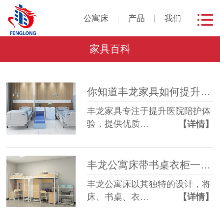
公寓床
产品
我们
家具百科
你知道丰龙家具如何提升陪护体验吗？
丰龙家具专注于提升医院陪护体
验，提供优质…
【详情】
丰龙公寓床带书桌衣柜一体，为何备受青睐？
丰龙公寓床以其独特的设计，将
床、书桌、衣…
【详情】