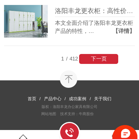
洛阳丰龙更衣柜：高性价比的完美选择
本文全面介绍了洛阳丰龙更衣柜
产品的特性，…
【详情】
下一页
1
/
412
首页
/
产品中心
/
成功案例
/
关于我们
版权：洛阳丰龙办公家具有限公司
网站地图
技术支持：牛商股份