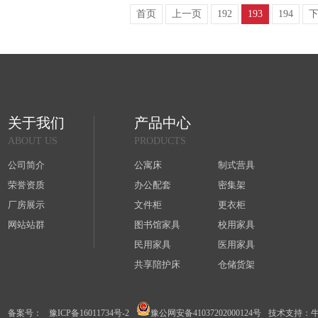
首页
上一页
192
193
194
关于我们
产品中心
ABOUT US
PRODUCTS
公司简介
公寓床
制式营具
荣誉资质
办公配套
密集架
厂房展示
文件柜
更衣柜
网站站群
图书馆家具
校用家具
民用家具
医用家具
共享陪护床
仓储货架
备案号：
豫ICP备16011734号-2
豫公网安备41037202000124号
技术支持：牛