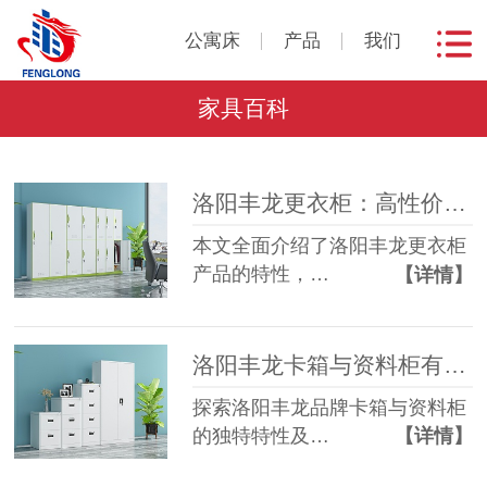
公寓床
产品
我们
家具百科
洛阳丰龙更衣柜：高性价比的完美选择
本文全面介绍了洛阳丰龙更衣柜
产品的特性，…
【详情】
洛阳丰龙卡箱与资料柜有何独特之处?
探索洛阳丰龙品牌卡箱与资料柜
的独特特性及…
【详情】