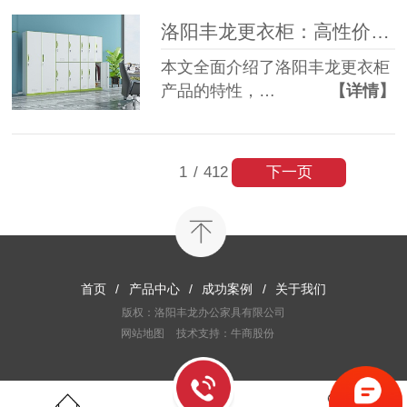
洛阳丰龙更衣柜：高性价比的完美选择
本文全面介绍了洛阳丰龙更衣柜
产品的特性，…
【详情】
下一页
1
/
412
首页
/
产品中心
/
成功案例
/
关于我们
版权：洛阳丰龙办公家具有限公司
网站地图
技术支持：牛商股份