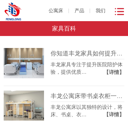
公寓床
产品
我们
家具百科
你知道丰龙家具如何提升陪护体验吗？
丰龙家具专注于提升医院陪护体
验，提供优质…
【详情】
丰龙公寓床带书桌衣柜一体，为何备受青睐？
丰龙公寓床以其独特的设计，将
床、书桌、衣…
【详情】