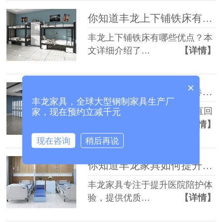
你知道丰龙上下铺铁床有哪些优势吗？
丰龙上下铺铁床有哪些优点？本
文详细介绍了…
【详情】
×
为什么选择丰龙智能案卷柜和垂直回转柜？
丰龙家具，全球大型钢制家具生产厂
丰龙提供的智能案卷柜和垂直回
家，现在预约立减千元
转柜，满足了…
【详情】
现在咨询
稍后再说
你知道丰龙家具如何提升陪护体验吗？
丰龙家具专注于提升医院陪护体
验，提供优质…
【详情】