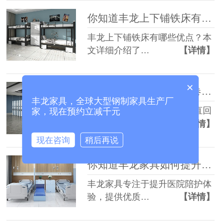
你知道丰龙上下铺铁床有哪些优势吗？
丰龙上下铺铁床有哪些优点？本
文详细介绍了…
【详情】
×
为什么选择丰龙智能案卷柜和垂直回转柜？
丰龙家具，全球大型钢制家具生产厂
丰龙提供的智能案卷柜和垂直回
家，现在预约立减千元
转柜，满足了…
【详情】
现在咨询
稍后再说
你知道丰龙家具如何提升陪护体验吗？
丰龙家具专注于提升医院陪护体
验，提供优质…
【详情】