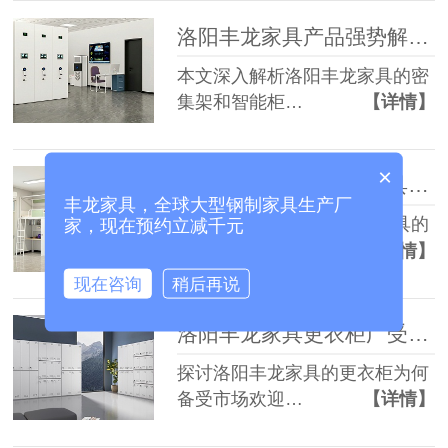
洛阳丰龙家具产品强势解析：密集架VS智能柜
本文深入解析洛阳丰龙家具的密
集架和智能柜…
【详情】
×
为什么选择洛阳丰龙家具的上床下桌？
丰龙家具，全球大型钢制家具生产厂
想要了解为什么洛阳丰龙家具的
家，现在预约立减千元
上床下桌如此…
【详情】
现在咨询
稍后再说
洛阳丰龙家具更衣柜广受客户认可的几大优势
探讨洛阳丰龙家具的更衣柜为何
备受市场欢迎…
【详情】