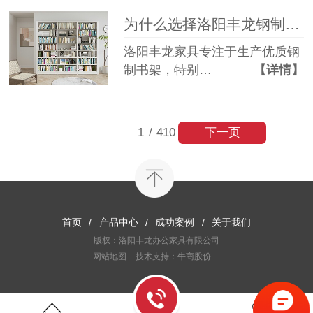
为什么选择洛阳丰龙钢制图书馆书架？探究其优势
洛阳丰龙家具专注于生产优质钢
制书架，特别…
【详情】
下一页
1
/
410
首页
/
产品中心
/
成功案例
/
关于我们
版权：洛阳丰龙办公家具有限公司
网站地图
技术支持：牛商股份