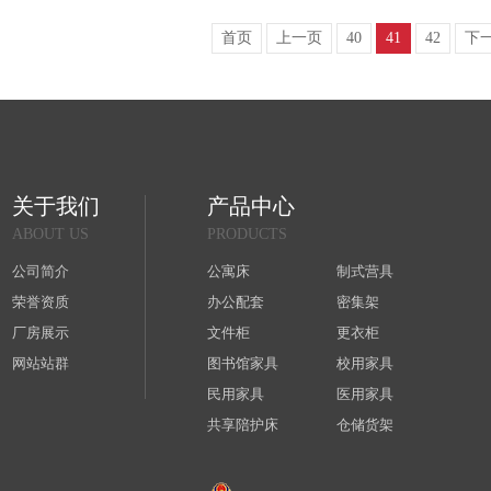
首页
上一页
40
41
42
下
关于我们
产品中心
ABOUT US
PRODUCTS
公司简介
公寓床
制式营具
荣誉资质
办公配套
密集架
厂房展示
文件柜
更衣柜
网站站群
图书馆家具
校用家具
民用家具
医用家具
共享陪护床
仓储货架