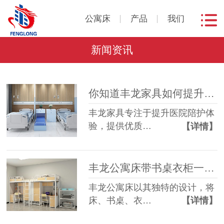
公寓床
产品
我们
新闻资讯
你知道丰龙家具如何提升陪护体验吗？
丰龙家具专注于提升医院陪护体
验，提供优质…
【详情】
丰龙公寓床带书桌衣柜一体，为何备受青睐？
丰龙公寓床以其独特的设计，将
床、书桌、衣…
【详情】