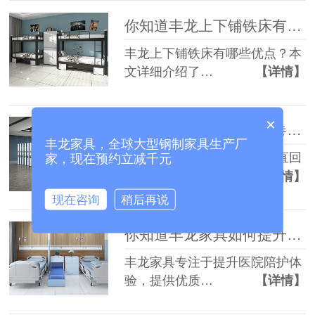
你知道丰龙上下铺铁床有哪些优势吗？
丰龙上下铺铁床有哪些优点？本
文详细介绍了…
【详情】
×
为什么选择丰龙智能案卷柜和垂直回转柜？
丰龙家具，全球大型钢制家具生产厂
丰龙提供的智能案卷柜和垂直回
家，现在预约立减千元
转柜，满足了…
【详情】
现在咨询
稍后再说
你知道丰龙家具如何提升陪护体验吗？
丰龙家具专注于提升医院陪护体
验，提供优质…
【详情】