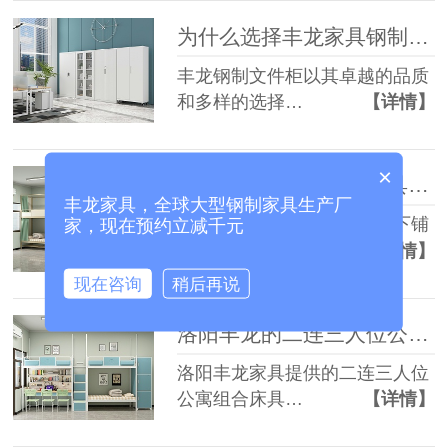
为什么选择丰龙家具钢制文件柜？——揭秘四大亮点
丰龙钢制文件柜以其卓越的品质
和多样的选择…
【详情】
×
为什么选择洛阳丰龙家具的上下铺床？
丰龙家具，全球大型钢制家具生产厂
洛阳丰龙家具拥有丰富的上下铺
家，现在预约立减千元
床产品线，专…
【详情】
现在咨询
稍后再说
洛阳丰龙的二连三人位公寓组合床，有哪些优势
洛阳丰龙家具提供的二连三人位
公寓组合床具…
【详情】