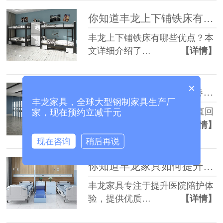
你知道丰龙上下铺铁床有哪些优势吗？
丰龙上下铺铁床有哪些优点？本
文详细介绍了…
【详情】
×
为什么选择丰龙智能案卷柜和垂直回转柜？
丰龙家具，全球大型钢制家具生产厂
丰龙提供的智能案卷柜和垂直回
家，现在预约立减千元
转柜，满足了…
【详情】
现在咨询
稍后再说
你知道丰龙家具如何提升陪护体验吗？
丰龙家具专注于提升医院陪护体
验，提供优质…
【详情】