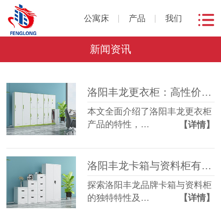
公寓床
产品
我们
新闻资讯
洛阳丰龙更衣柜：高性价比的完美选择
本文全面介绍了洛阳丰龙更衣柜
产品的特性，…
【详情】
洛阳丰龙卡箱与资料柜有何独特之处?
探索洛阳丰龙品牌卡箱与资料柜
的独特特性及…
【详情】