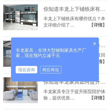
你知道丰龙上下铺铁床有哪些优势吗？
丰龙上下铺铁床有哪些优点？本
文详细介绍了…
【详情】
×
为什么选择丰龙智能案卷柜和垂直回转柜？
丰龙家具，全球大型钢制家具生产厂
丰龙提供的智能案卷柜和垂直回
家，现在预约立减千元
转柜，满足了…
【详情】
现在咨询
稍后再说
你知道丰龙家具如何提升陪护体验吗？
丰龙家具专注于提升医院陪护体
验，提供优质…
【详情】