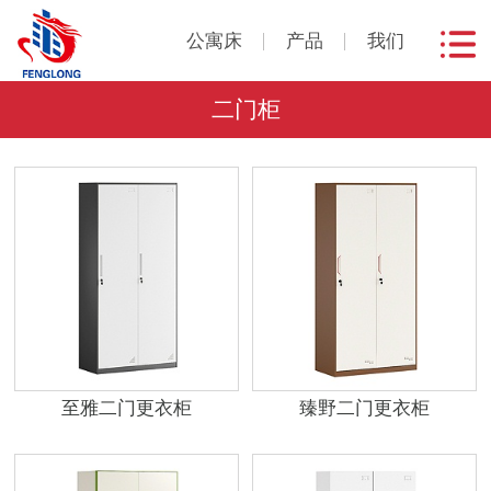
公寓床
产品
我们
二门柜
至雅二门更衣柜
臻野二门更衣柜