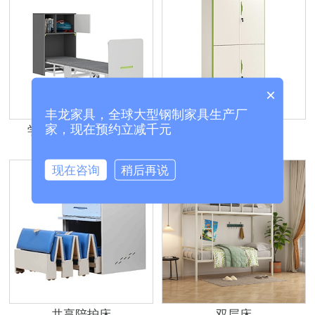
×
丰龙家具，全球大型钢制家具生产厂
家，现在预约立减千元
学校教室单人午休床
悦昂通双节文件柜
现在咨询
稍后再说
共享陪护床
双层床