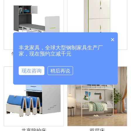
×
丰龙家具，全球大型钢制家具生产厂
家，现在预约立减千元
学校教室单人午休床
悦昂通双节文件柜
现在咨询
稍后再说
共享陪护床
双层床