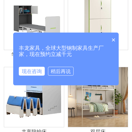
×
丰龙家具，全球大型钢制家具生产厂
家，现在预约立减千元
学校教室单人午休床
悦昂通双节文件柜
现在咨询
稍后再说
共享陪护床
双层床