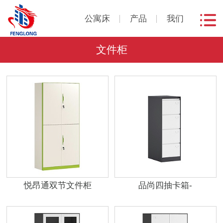
公寓床
产品
我们
文件柜
悦昂通双节文件柜
品尚四抽卡箱-