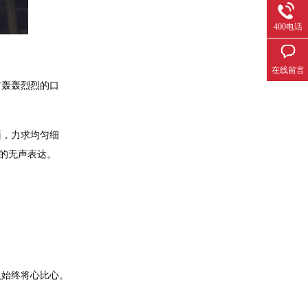
400电话
在线留言
有轰轰烈烈的口
面，力求均匀细
的无声表达。
人始终将心比心。