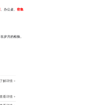
柜
、办公桌、
密集
而在岁月的检验。
了解详情 >
查看详情 +