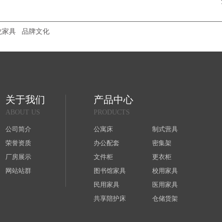
龙家具
品牌文化
关于我们
产品中心
ABOUT US
PRODUCTS
公司简介
公寓床
制式营具
荣誉资质
办公配套
密集架
厂房展示
文件柜
更衣柜
网站站群
图书馆家具
校用家具
民用家具
医用家具
共享陪护床
仓储货架