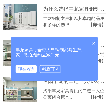
为什么选择丰龙家具钢制文件柜？——揭秘四大亮点
丰龙钢制文件柜以其卓越的品质
和多样的选择…
【详情】
×
为什么选择洛阳丰龙家具的上下铺床？
丰龙家具，全球大型钢制家具生产厂
洛阳丰龙家具拥有丰富的上下铺
家，现在预约立减千元
床产品线，专…
【详情】
现在咨询
稍后再说
洛阳丰龙的二连三人位公寓组合床，有哪些优势
洛阳丰龙家具提供的二连三人位
公寓组合床具…
【详情】