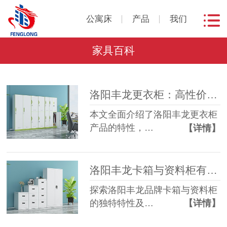
公寓床
产品
我们
家具百科
洛阳丰龙更衣柜：高性价比的完美选择
本文全面介绍了洛阳丰龙更衣柜
产品的特性，…
【详情】
洛阳丰龙卡箱与资料柜有何独特之处?
探索洛阳丰龙品牌卡箱与资料柜
的独特特性及…
【详情】