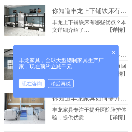
你知道丰龙上下铺铁床有哪些优势吗？
丰龙上下铺铁床有哪些优点？本
文详细介绍了…
【详情】
×
为什么选择丰龙智能案卷柜和垂直回转柜？
丰龙家具，全球大型钢制家具生产厂
丰龙提供的智能案卷柜和垂直回
家，现在预约立减千元
转柜，满足了…
【详情】
现在咨询
稍后再说
你知道丰龙家具如何提升陪护体验吗？
丰龙家具专注于提升医院陪护体
验，提供优质…
【详情】