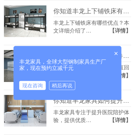
你知道丰龙上下铺铁床有哪些优势吗？
丰龙上下铺铁床有哪些优点？本
文详细介绍了…
【详情】
×
为什么选择丰龙智能案卷柜和垂直回转柜？
丰龙家具，全球大型钢制家具生产厂
丰龙提供的智能案卷柜和垂直回
家，现在预约立减千元
转柜，满足了…
【详情】
现在咨询
稍后再说
你知道丰龙家具如何提升陪护体验吗？
丰龙家具专注于提升医院陪护体
验，提供优质…
【详情】