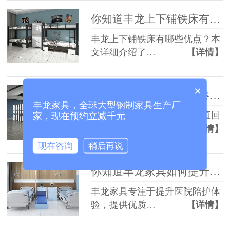
你知道丰龙上下铺铁床有哪些优势吗？
丰龙上下铺铁床有哪些优点？本
文详细介绍了…
【详情】
×
为什么选择丰龙智能案卷柜和垂直回转柜？
丰龙家具，全球大型钢制家具生产厂
丰龙提供的智能案卷柜和垂直回
家，现在预约立减千元
转柜，满足了…
【详情】
现在咨询
稍后再说
你知道丰龙家具如何提升陪护体验吗？
丰龙家具专注于提升医院陪护体
验，提供优质…
【详情】