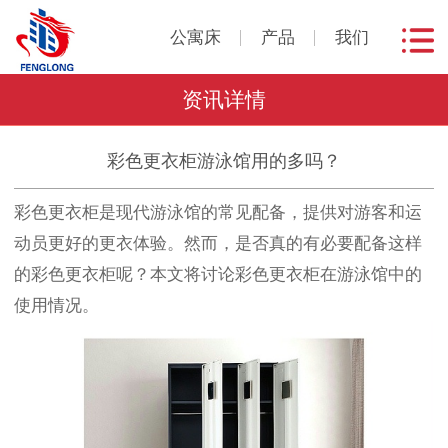
公寓床
产品
我们
资讯详情
彩色更衣柜游泳馆用的多吗？
彩色更衣柜是现代游泳馆的常见配备，提供对游客和运
动员更好的更衣体验。然而，是否真的有必要配备这样
的彩色更衣柜呢？本文将讨论彩色更衣柜在游泳馆中的
使用情况。