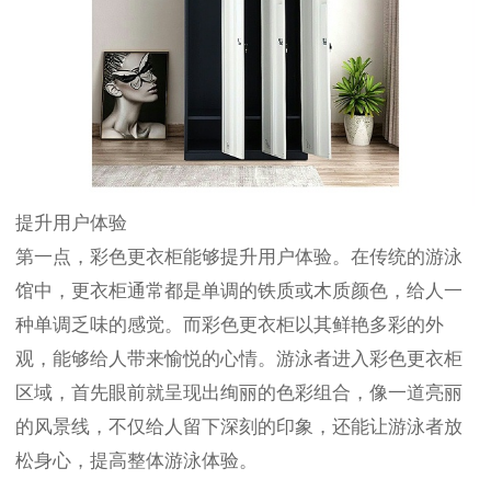
提升用户体验
第一点，彩色更衣柜能够提升用户体验。在传统的游泳
馆中，更衣柜通常都是单调的铁质或木质颜色，给人一
种单调乏味的感觉。而彩色更衣柜以其鲜艳多彩的外
观，能够给人带来愉悦的心情。游泳者进入彩色更衣柜
区域，首先眼前就呈现出绚丽的色彩组合，像一道亮丽
的风景线，不仅给人留下深刻的印象，还能让游泳者放
松身心，提高整体游泳体验。