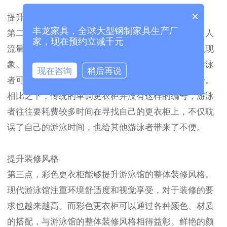
×
提升更衣效率
丰龙家具，全球大型钢制家具生产厂
第二点，彩色更衣柜能够提升更衣效率。游泳馆通常人
家，现在预约立减千元
流量较大，特别是在高峰期，更衣室经常会出现排队现
象。而彩色更衣柜通常会配备数字或者字母编号，游泳
现在咨询
稍后再说
者可以根据自己的更衣柜号码更快地找到自己的柜子。
相比之下，传统的单调更衣柜并没有这样的编号，游泳
者往往要耗费较多时间在寻找自己的更衣柜上，不仅耽
误了自己的游泳时间，也给其他游泳者带来了不便。
提升装修风格
第三点，彩色更衣柜能够提升游泳馆的整体装修风格。
现代游泳馆注重环境舒适度和视觉享受，对于装修的要
求也越来越高。而彩色更衣柜可以通过各种颜色、材质
的搭配，与游泳馆的整体装修风格相得益彰。鲜艳的颜