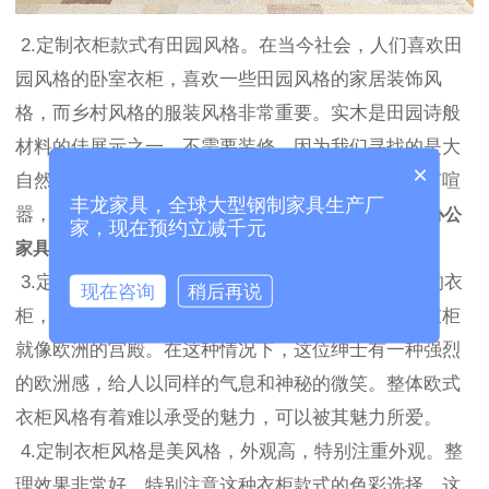
2.定制衣柜款式有田园风格。在当今社会，人们喜欢田
园风格的卧室衣柜，喜欢一些田园风格的家居装饰风
格，而乡村风格的服装风格非常重要。实木是田园诗般
材料的佳展示之一。不需要装修。因为我们寻找的是大
×
自然的魅力。整个田园风格追求的是生活本身，没有喧
丰龙家具，全球大型钢制家具生产厂
嚣，没有灿烂的生活方式。
更衣柜,更衣柜厂家,钢制办公
家，现在预约立减千元
家具
3.定制衣柜款式都是欧式。欧洲的衣柜是当今常见的衣
现在咨询
稍后再说
柜，可以让你的卧室更加舒适和奢华。这种风格的衣柜
就像欧洲的宫殿。在这种情况下，这位绅士有一种强烈
的欧洲感，给人以同样的气息和神秘的微笑。整体欧式
衣柜风格有着难以承受的魅力，可以被其魅力所爱。
4.定制衣柜风格是美风格，外观高，特别注重外观。整
理效果非常好。特别注意这种衣柜款式的色彩选择。这