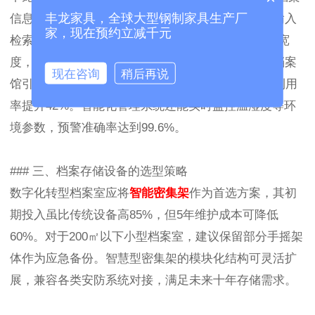
丰龙家具，全球大型钢制家具生产厂
信息与物理位置的数字孪生映射。当管理员在终端输入
家，现在预约立减千元
检索指令，伺服电机精准驱动架体间距至30cm安全宽
度，红外避障系统同步启动。实际案例显示，某市档案
现在咨询
稍后再说
馆引进该设备后，单次调档时间缩短至47秒，空间利用
率提升42%。智能化管理系统还能实时监控温湿度等环
境参数，预警准确率达到99.6%。
### 三、档案存储设备的选型策略
数字化转型档案室应将
智能密集架
作为首选方案，其初
期投入虽比传统设备高85%，但5年维护成本可降低
60%。对于200㎡以下小型档案室，建议保留部分手摇架
体作为应急备份。智慧型密集架的模块化结构可灵活扩
展，兼容各类安防系统对接，满足未来十年存储需求。