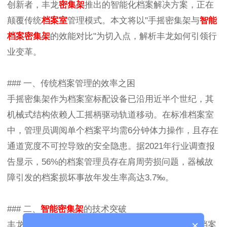
创新者，丰龙
密集架
推出的智能化档案解决方案，正在
颠覆传统
档案室
管理模式。本文将以"手摇密集架与
智能
档案密集架
的效能对比"为切入点，解析丰龙如何引领行
业变革。
### 一、传统档案管理的效率之困
手摇密集架作为档案室标配设备已沿用近半个世纪，其
机械式结构依赖人工摇柄驱动轨道移动。在标准档案室
中，管理员调阅单个档案平均需6分钟体力操作，且存在
通道宽度不可控导致的安全隐患。据2021年行业调查报
告显示，56%的档案管理员存在肩周劳损问题，器械故
障引发的档案损坏事故年发生率高达3.7‰。
### 二、
智能密集架
的技术突破
×
丰龙
智能档案密集架
搭载RFID物联管理系统，实现档案