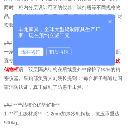
同时，柜内分层设计可容纳仪器、试剂瓶等不同规格物
品。后勤主任李老师表示：“现在药品存取方便，家长对
×
实验室安全的投诉率降为零。”
丰龙家具，全球大型钢制家具生产厂
家，现在预约立减千元
### **案例三：医疗机构的防火抗压选择**
现在咨询
稍后再说
一家三甲医院的器械仓库曾因电路老化引发火灾，未配
置专用防火柜导致20%设备损毁。更换丰龙防火级
铁皮
储物柜
后，双层隔热结构在后续意外中保护了90%的精
密仪器。采购部负责人刘院长提到：“每台柜子都通过国
家消防认证，真正做到了防患于未然。”
### **产品核心优势解析**
1. **军工级材质**：1.2mm加厚冷轧钢板，抗压承重达
500kg。