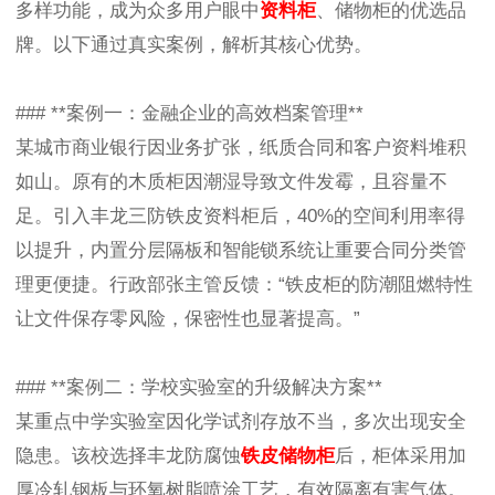
多样功能，成为众多用户眼中
资料柜
、储物柜的优选品
牌。以下通过真实案例，解析其核心优势。
### **案例一：金融企业的高效档案管理**
某城市商业银行因业务扩张，纸质合同和客户资料堆积
如山。原有的木质柜因潮湿导致文件发霉，且容量不
足。引入丰龙三防铁皮资料柜后，40%的空间利用率得
以提升，内置分层隔板和智能锁系统让重要合同分类管
理更便捷。行政部张主管反馈：“铁皮柜的防潮阻燃特性
让文件保存零风险，保密性也显著提高。”
### **案例二：学校实验室的升级解决方案**
某重点中学实验室因化学试剂存放不当，多次出现安全
隐患。该校选择丰龙防腐蚀
铁皮储物柜
后，柜体采用加
厚冷轧钢板与环氧树脂喷涂工艺，有效隔离有害气体。