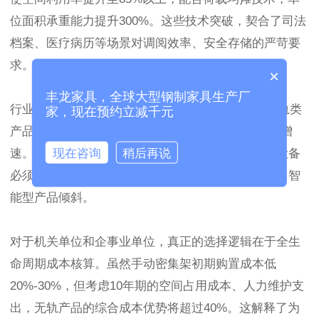
位面积承重能力提升300%。这些技术突破，契合了司法
档案、医疗病历等场景对调阅效率、安全存储的严苛要
求。
×
丰龙家具，全球大型钢制家具生产厂
行业数据显示，2023年国内
档案密集架
市场中，无轨类
家，现在预约立减千元
产品的年增长率已达27%，显著高于传统产品8%的增
现在咨询
稍后再说
速。
智慧档案馆
建设规范的出台，更明确要求存储设备
必须具备数据接入能力，这直接推动政府采购标准向智
能型产品倾斜。
对于机关单位和企事业单位，真正的选择逻辑在于全生
命周期成本核算。虽然手动密集架初期购置成本低
20%-30%，但考虑10年期的空间占用成本、人力维护支
出，无轨产品的综合成本优势将超过40%。这解释了为