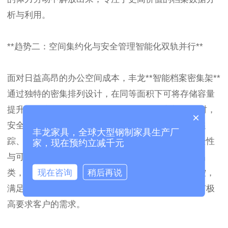
析与利用。
**趋势二：空间集约化与安全管理智能化双轨并行**
面对日益高昂的办公空间成本，丰龙**智能档案密集架**
通过独特的密集排列设计，在同等面积下可将存储容量
提升至传统文件柜的2-3倍，为企业有效“扩容”。同时，
×
安全保障全面升级。系统具备权限管理、操作日志追
丰龙家具，全球大型钢制家具生产厂
踪、红外光电保护等功能，确保档案存取过程的安全性
家，现在预约立减千元
与可追溯性。特别是**智能档案柜密集架** 的细分品
现在咨询
稍后再说
类，进一步强化了对涉密或高价值档案的精细化管控，
满足了政府机关、金融机构、律师事务所等对安全有极
高要求客户的需求。