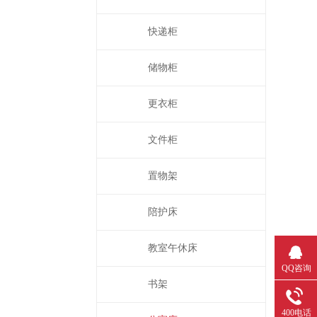
快递柜
储物柜
更衣柜
文件柜
置物架
陪护床
教室午休床
QQ咨询
书架
400电话