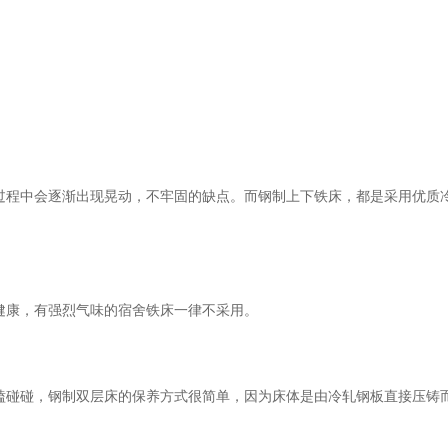
过程中会逐渐出现晃动，不牢固的缺点。而钢制上下铁床，都是采用优质
健康，有强烈气味的宿舍铁床一律不采用。
磕碰碰，
钢制双层床
的保养方式很简单，因为床体是由冷轧钢板直接压铸