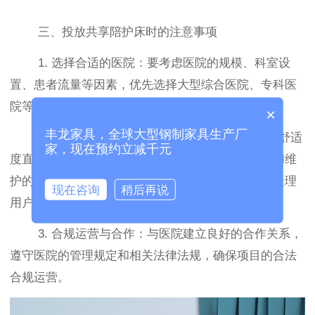
三、投放共享陪护床时的注意事项
1. 选择合适的医院：要考虑医院的规模、科室设
置、患者流量等因素，优先选择大型综合医院、专科医
院等高需求场所。
×
丰龙家具，全球大型钢制家具生产厂
2. 确保产品质量和服务：共享陪护床的质量和舒适
家，现在预约立减千元
度直接影响用户体验，要选择坚固耐用、易于清洁和维
护的产品。同时，建立完善的售后服务体系，及时处理
现在咨询
稍后再说
用户的问题和投诉。
3. 合规运营与合作：与医院建立良好的合作关系，
遵守医院的管理规定和相关法律法规，确保项目的合法
合规运营。