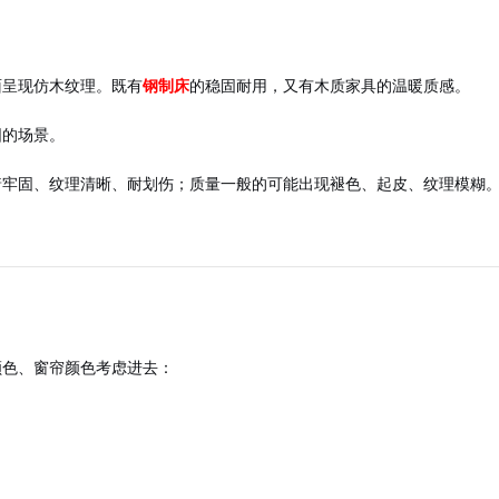
面呈现仿木纹理。既有
钢制床
的稳固耐用，又有木质家具的温暖质感。
围的场景。
着牢固、纹理清晰、耐划伤；质量一般的可能出现褪色、起皮、纹理模糊
。
颜色、窗帘颜色考虑进去：