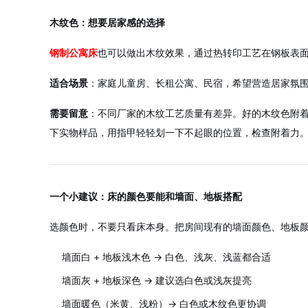
木纹色：想要居家感的选择
钢制公寓床
也可以做出木纹效果，通过热转印工艺在钢板表
适合场景
：家庭儿童房、长租公寓、民宿，希望营造居家氛
需要留意
：不同厂家的木纹工艺质量有差异。好的木纹色附
下实物样品，用指甲轻轻划一下不起眼的位置，检查附着力
一个小建议：床的颜色要能和墙面、地板搭配
选颜色时，不要只看床本身。把房间现有的墙面颜色、地板
墙面白 + 地板浅木色 → 白色、浅灰、浅蓝都合适
墙面灰 + 地板深色 → 建议选白色或浅灰提亮
墙面暖色（米黄、浅粉）→ 白色或木纹色更协调