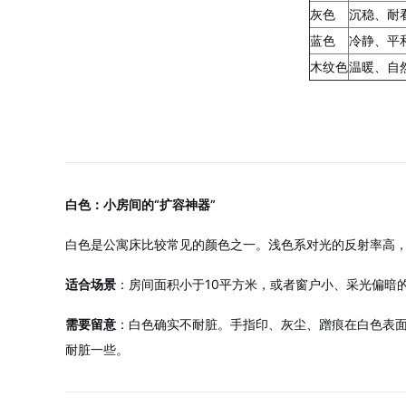
灰色
沉稳、耐
蓝色
冷静、平
木纹色
温暖、自
白色：小房间的“扩容神器”
白色是公寓床比较常见的颜色之一。浅色系对光的反射率高
适合场景
：房间面积小于10平方米，或者窗户小、采光偏暗
需要留意
：白色确实不耐脏。手指印、灰尘、蹭痕在白色表
耐脏一些。