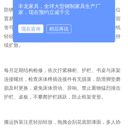
丰龙家具，全球大型钢制家具生产厂
防锈养护重点关注床脚、焊接缝隙、梯柜底部，这类位
家，现在预约立减千元
置易堆积水渍、潮气。雨季保持宿舍开窗通风，底层宿
舍可在床脚放置防潮包；若出现细小锈点，先用细砂纸
现在咨询
稍后再说
轻轻打磨锈迹，搭配同色补漆笔遮盖，有效抑制锈迹持
续扩散。
每月定期结构检修，依次拧紧梯柜、护栏、书桌与床架
连接螺丝，检查床体榫插连接件有无脱落，防滑脚垫磨
损及时更换，避免床体滑动、异响。禁止重物猛烈撞击
护栏、桌板，不攀爬护栏跳跃，防止框架变形。
搬运拆装注意轻抬轻放，拖拽会刮花底部漆面，多人协