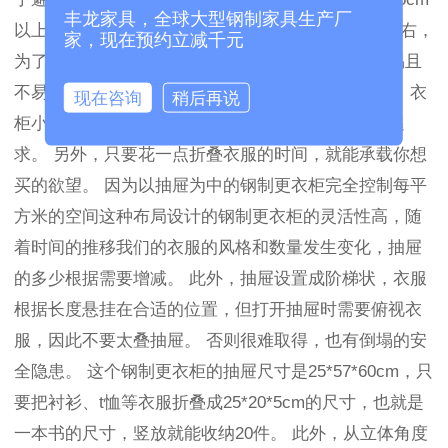
丰龙家具，全球大型钢制家具生产厂
以上。 另一方面，整体钢制更衣柜的进深为65cm左右，
家，现在预约立减千元
为了确保衣物有足够的通气空间，衣物的取出也容易且
不易凌乱。 这个以折叠为中的衣柜适合卧室面积小、衣
现在咨询
稍后再说
柜小的情况，可以选择开放还是关闭，满足外观的追
求。 另外，只要花一点折叠衣服的时间，就能承载你想
买的欲望。 因为以抽屉为中的钢制更衣柜完全控制每平
方米的空间这种布局设计的钢制更衣柜的灵活性高，随
着时间的推移我们的衣服的风格和数量发生变化，抽屉
的多少根据需要增减。 此外，抽屉设置成阶梯状，衣服
根据长度悬挂在合适的位置，但打开抽屉时需要俯视衣
服，因此不要太叠抽屉。 否则很难取得，也有倒塌的安
全隐患。 这个钢制更衣柜的抽屉尺寸是25*57*60cm，只
要把衬衫、t恤等衣服折叠成25*20*5cm的尺寸，也就是
一本书的尺寸，竖放就能收纳20件。 此外，从立体角度