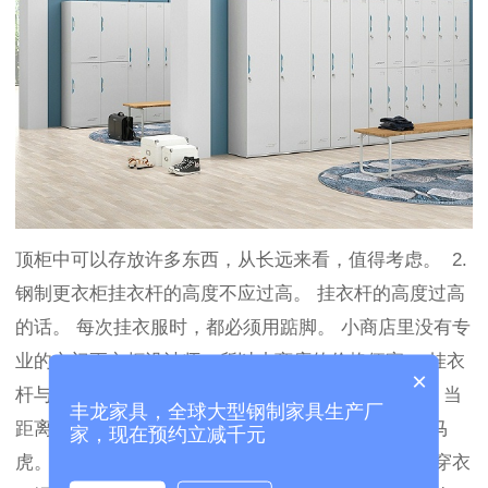
顶柜中可以存放许多东西，从长远来看，值得考虑。 2.
钢制更衣柜挂衣杆的高度不应过高。 挂衣杆的高度过高
的话。 每次挂衣服时，都必须用踮脚。 小商店里没有专
业的六门更衣柜设计师，所以小商店的价格便宜， 挂衣
×
杆与上板之间的最佳距离是5厘米。 放衣架太短了。 当
丰龙家具，全球大型钢制家具生产厂
距离较长时，会浪费空间。 3.钢制更衣柜设计不应马
家，现在预约立减千元
虎。 衣柜的内部必须精心设计。 您可以根据自己的穿衣