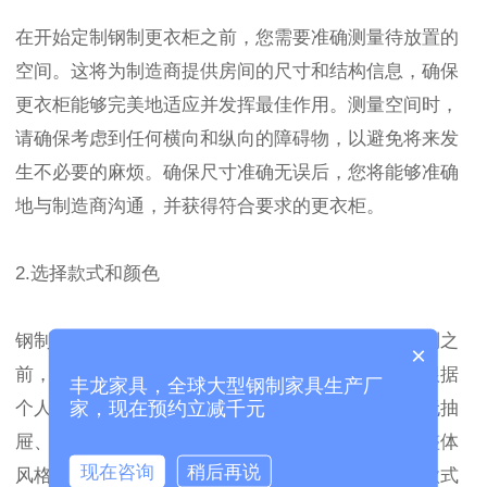
在开始定制钢制更衣柜之前，您需要准确测量待放置的
空间。这将为制造商提供房间的尺寸和结构信息，确保
更衣柜能够完美地适应并发挥最佳作用。测量空间时，
请确保考虑到任何横向和纵向的障碍物，以避免将来发
生不必要的麻烦。确保尺寸准确无误后，您将能够准确
地与制造商沟通，并获得符合要求的更衣柜。
2.选择款式和颜色
钢制更衣柜有多种款式和颜色可供选择，所以在定制之
×
前，请确保对这些方面做出明确的决策。款式可以根据
丰龙家具，全球大型钢制家具生产厂
个人喜好和实际需求来选择，比如单门或双门、有无抽
家，现在预约立减千元
屉、是否需要带锁等。颜色则可以根据室内装饰和整体
现在咨询
稍后再说
风格来决定，确保更衣柜与环境协调一致。在选择款式