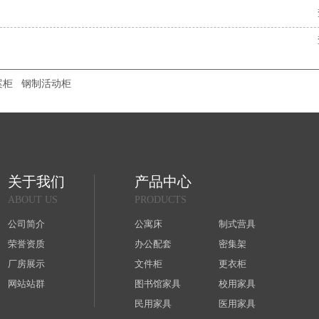
案柜
钢制活动柜
关于我们
产品中心
ABOUT US
PRODUCTS
公司简介
公寓床
制式营具
荣誉资质
办公配套
密集架
厂房展示
文件柜
更衣柜
网站站群
图书馆家具
校用家具
民用家具
医用家具