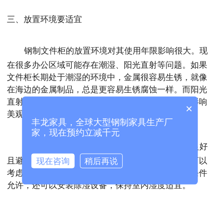
三、放置环境要适宜
钢制文件柜的放置环境对其使用年限影响很大。现
在很多办公区域可能存在潮湿、阳光直射等问题。如果
文件柜长期处于潮湿的环境中，金属很容易生锈，就像
在海边的金属制品，总是更容易生锈腐蚀一样。而阳光
直射则可能会导致文件柜表面的漆层褪色、脱落，影响
×
美观和防护性能。
丰龙家具，全球大型钢制家具生产厂
家，现在预约立减千元
所以，要尽量将钢制文件柜放置在干燥、通风良好
且避免阳光直射的地方。如果办公环境比较潮湿，可以
现在咨询
稍后再说
考虑在文件柜内放置一些干燥剂，吸收潮气。要是条件
允许，还可以安装除湿设备，保持室内湿度适宜。