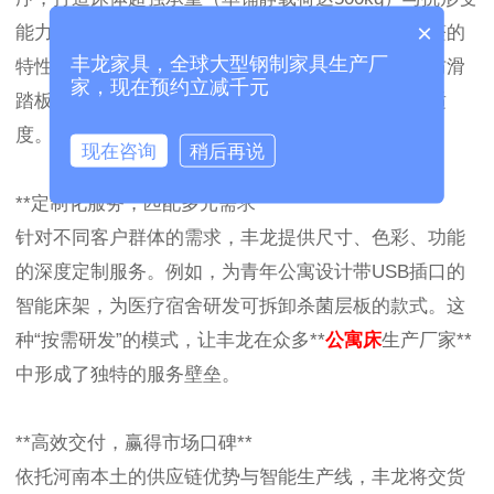
×
能力。表面采用环保粉末喷涂工艺，耐刮擦、零甲醛的
丰龙家具，全球大型钢制家具生产厂
特性，确保长期使用安全无忧。此外，圆角包边、防滑
家，现在预约立减千元
踏板等细节处理，进一步提升了产品的安全性与舒适
度。
现在咨询
稍后再说
**定制化服务，匹配多元需求**
针对不同客户群体的需求，丰龙提供尺寸、色彩、功能
的深度定制服务。例如，为青年公寓设计带USB插口的
智能床架，为医疗宿舍研发可拆卸杀菌层板的款式。这
种“按需研发”的模式，让丰龙在众多**
公寓床
生产厂家**
中形成了独特的服务壁垒。
**高效交付，赢得市场口碑**
依托河南本土的供应链优势与智能生产线，丰龙将交货