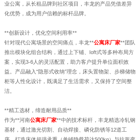
业公寓，从长租品牌到社区项目，丰龙的产品凭借差异
化优势，成为用户信赖的标杆品牌。
**创新设计，优化空间利用率**
针对现代公寓场景的空间痛点，丰龙**
公寓床厂家
**团队
推出模块化组合结构，通过上下铺、loft式等多种布局方
案，实现3-6人的灵活配置，助力客户提升单位面积效
益。产品融入“隐形式收纳”理念，床头置物架、步梯储物
柜等人性化设计，既满足了生活需求，又保持了空间整
洁。
**精工选材，缔造耐用品质**
作为**河南
公寓床厂家
**中的技术标杆，丰龙精选冷轧钢
基材，通过激光切割、自动焊接、磷化防锈等12道工
序，打造床体超强承重（单铺静载荷达500kg）与抗形变