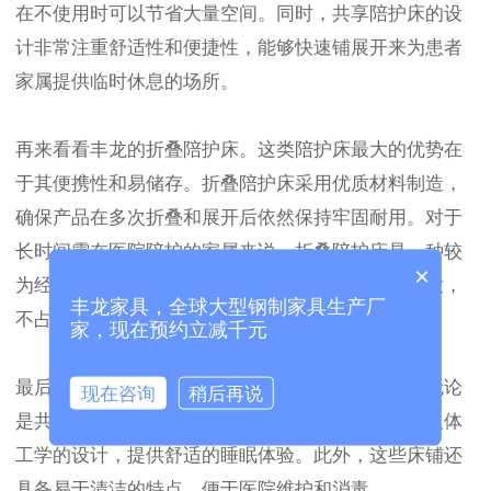
在不使用时可以节省大量空间。同时，共享陪护床的设
计非常注重舒适性和便捷性，能够快速铺展开来为患者
家属提供临时休息的场所。
再来看看丰龙的折叠陪护床。这类陪护床最大的优势在
于其便携性和易储存。折叠陪护床采用优质材料制造，
确保产品在多次折叠和展开后依然保持牢固耐用。对于
长时间需在医院陪护的家属来说，折叠陪护床是一种较
×
为经济且实用的选择。折叠后的体积小巧，方便存放，
丰龙家具，全球大型钢制家具生产厂
不占用过多空间。
家，现在预约立减千元
最后，丰龙的陪护床在设计上也注重人性化细节。无论
现在咨询
稍后再说
是共享陪护床还是折叠陪护床，丰龙都配备了符合人体
工学的设计，提供舒适的睡眠体验。此外，这些床铺还
具备易于清洁的特点，便于医院维护和消毒。